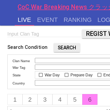
CoC War Breaking News
LIVE
EVENT
RANKING
LOG
chevron_left
Input Clan Tag
Search Condition
SEARCH
Clan Name
War Tag
War Day
Prepare Day
End
State
Country
1
2
3
4
5
6