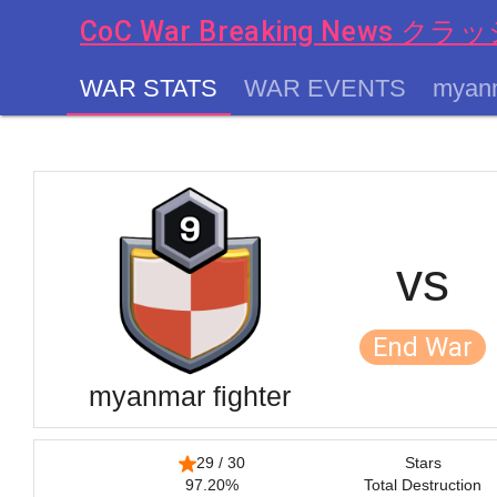
CoC War Breaking News
WAR STATS
WAR EVENTS
myanm
chevron_left
vs
End War
myanmar fighter
29 / 30
Stars
97.20%
Total Destruction