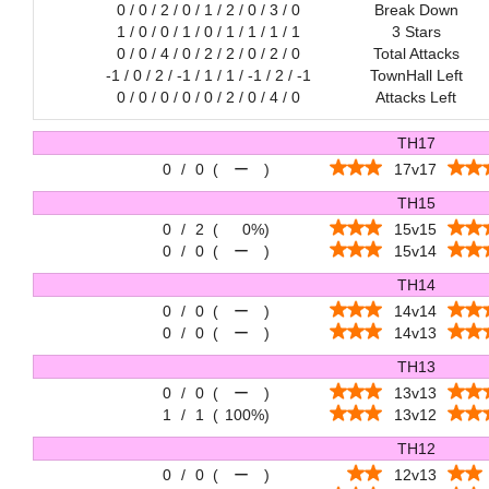
0 / 0 / 2 / 0 / 1 / 2 / 0 / 3 / 0
Break Down
1 / 0 / 0 / 1 / 0 / 1 / 1 / 1 / 1
3 Stars
0 / 0 / 4 / 0 / 2 / 2 / 0 / 2 / 0
Total Attacks
-1 / 0 / 2 / -1 / 1 / 1 / -1 / 2 / -1
TownHall Left
0 / 0 / 0 / 0 / 0 / 2 / 0 / 4 / 0
Attacks Left
TH17
0
/
0
(
ー
)
17v17
TH15
0
/
2
(
0%
)
15v15
0
/
0
(
ー
)
15v14
TH14
0
/
0
(
ー
)
14v14
0
/
0
(
ー
)
14v13
TH13
0
/
0
(
ー
)
13v13
1
/
1
(
100%
)
13v12
TH12
0
/
0
(
ー
)
12v13