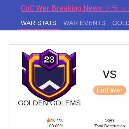
CoC War Breaking News
WAR STATS
WAR EVENTS
GOL
chevron_left
vs
End War
GOLDEN GOLEMS
90 / 90
Stars
100.00%
Total Destruction