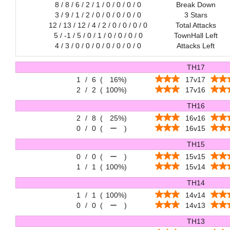
8 / 8 / 6 / 2 / 1 / 0 / 0 / 0 / 0
Break Down
3 / 9 / 1 / 2 / 0 / 0 / 0 / 0 / 0
3 Stars
12 / 13 / 12 / 4 / 2 / 0 / 0 / 0 / 0
Total Attacks
5 / -1 / 5 / 0 / 1 / 0 / 0 / 0 / 0
TownHall Left
4 / 3 / 0 / 0 / 0 / 0 / 0 / 0 / 0
Attacks Left
TH17
1
/
6
(
16%
)
17v17
2
/
2
(
100%
)
17v16
TH16
2
/
8
(
25%
)
16v16
0
/
0
(
ー
)
16v15
TH15
0
/
0
(
ー
)
15v15
1
/
1
(
100%
)
15v14
TH14
1
/
1
(
100%
)
14v14
0
/
0
(
ー
)
14v13
TH13