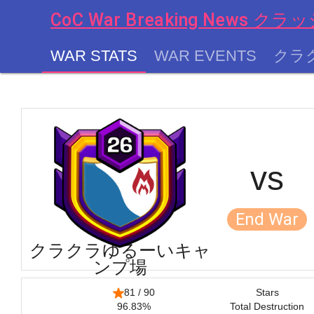
CoC War Breaking News
WAR STATS
WAR EVENTS
クラ
chevron_left
vs
End War
クラクラゆるーいキャ
ンプ場
81 / 90
Stars
96.83%
Total Destruction