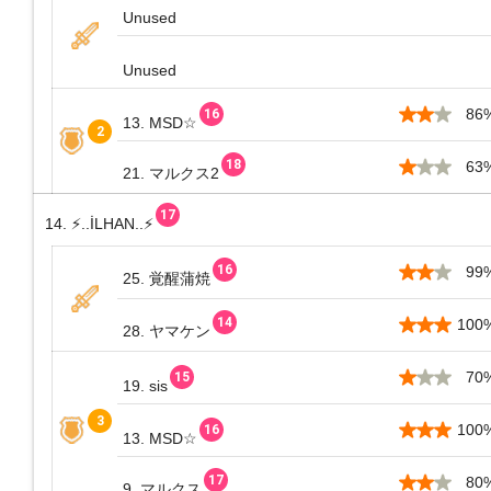
Unused
Unused
86
13. MSD☆
63
21. マルクス2
14. ⚡..İLHAN..⚡
99
25. 覚醒蒲焼
100
28. ヤマケン
70
19. sis
100
13. MSD☆
80
9. マルクス