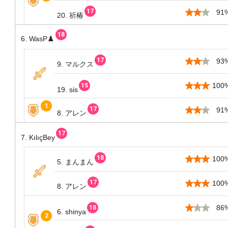
91
20. 祈椿
6. WasP♟️
93
9. マルクス
100
19. sis
91
8. アレン
7. KılıçBey
100
5. まんまん
100
8. アレン
86
6. shinya