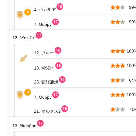
99
1. ハレルヤ
99
7. Guppy
12. *ZeisT⚡️
100
12. ブルー
100
13. MSD☆
64
25. 覚醒蒲焼
100
7. Guppy
71
21. マルクス2
13. Akdoğan