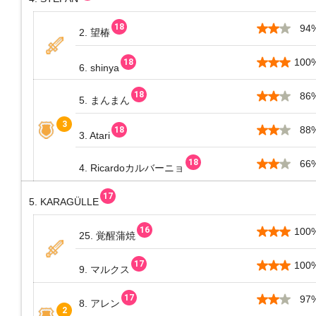
94
2. 望椿
100
6. shinya
86
5. まんまん
88
3. Atari
66
4. Ricardoカルバーニョ
5. KARAGÜLLE
100
25. 覚醒蒲焼
100
9. マルクス
97
8. アレン