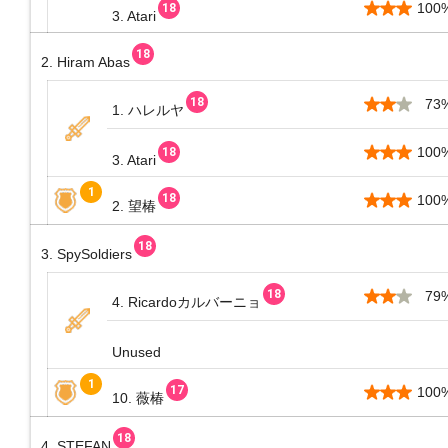
100
3. Atari
2. Hiram Abas
73
1. ハレルヤ
100
3. Atari
100
2. 望椿
3. SpySoldiers
79
4. Ricardoカルバーニョ
Unused
100
10. 薇椿
4. STEFAN