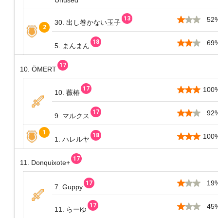
Unused
52
30. 出し巻かない玉子
69
5. まんまん
10. ÖMERT
100
10. 薇椿
92
9. マルクス
100
1. ハレルヤ
11. Donquixote+
19
7. Guppy
45
11. らーゆ