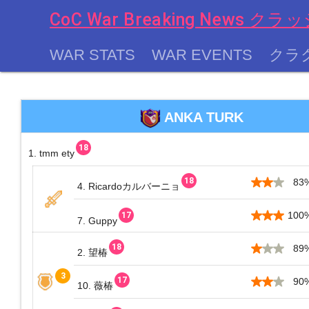
CoC War Breaking News
WAR STATS
WAR EVENTS
クラ
chevron_left
ANKA TURK
1. tmm ety
83
4. Ricardoカルバーニョ
100
7. Guppy
89
2. 望椿
90
10. 薇椿