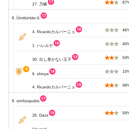
87
27. 乃椿
8. Ümittürkler⚓
46
4. Ricardoカルバーニョ
40
1. ハレルヤ
59
30. 出し巻かない玉子
10
6. shinya
98
4. Ricardoカルバーニョ
9. simfizispubis
58
26. Dazs